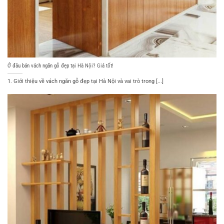
Ở đâu bán vách ngăn gỗ đẹp tại Hà Nội? Giá tốt!
1. Giới thiệu về vách ngăn gỗ đẹp tại Hà Nội và vai trò trong [...]