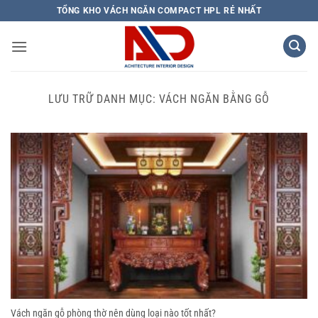
Bỏ
TỔNG KHO VÁCH NGĂN COMPACT HPL RẺ NHẤT
qua
nội
dung
LƯU TRỮ DANH MỤC:
VÁCH NGĂN BẰNG GỖ
Vách ngăn gỗ phòng thờ nên dùng loại nào tốt nhất?