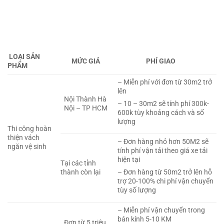
LOẠI SẢN
MỨC GIÁ
PHÍ GIAO
PHẨM
– Miễn phí với đơn từ 30m2 trở
lên
Nội Thành Hà
– 10 – 30m2 sẽ tính phí 300k-
Nội – TP HCM
600k tùy khoảng cách và số
lượng
Thi công hoàn
thiện vách
– Đơn hàng nhỏ hơn 50M2 sẽ
ngăn vệ sinh
tính phí vận tải theo giá xe tải
hiện tại
Tại các tỉnh
thành còn lại
– Đơn hàng từ 50m2 trở lên hỗ
trợ 20-100% chi phí vận chuyển
tùy số lượng
– Miễn phí vận chuyển trong
bán kính 5-10 KM
Đơn từ 5 triệu