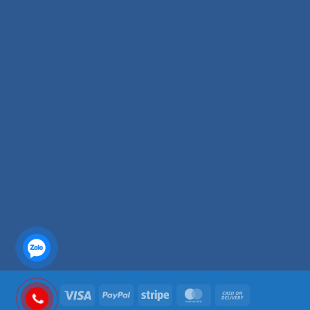
Visa
PayPal
Stripe
MasterCard
Cash
On