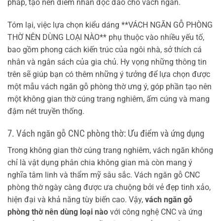
pháp, tạo nên điểm nhấn độc đáo cho vách ngăn.
Tóm lại, việc lựa chọn kiểu dáng **VÁCH NGĂN GỖ PHÒNG
THỜ NÊN DÙNG LOẠI NÀO** phụ thuộc vào nhiều yếu tố,
bao gồm phong cách kiến trúc của ngôi nhà, sở thích cá
nhân và ngân sách của gia chủ. Hy vọng những thông tin
trên sẽ giúp bạn có thêm những ý tưởng để lựa chọn được
một mẫu vách ngăn gỗ phòng thờ ưng ý, góp phần tạo nên
một không gian thờ cúng trang nghiêm, ấm cúng và mang
đậm nét truyền thống.
7. Vách ngăn gỗ CNC phòng thờ: Ưu điểm và ứng dụng
Trong không gian thờ cúng trang nghiêm, vách ngăn không
chỉ là vật dụng phân chia không gian mà còn mang ý
nghĩa tâm linh và thẩm mỹ sâu sắc. Vách ngăn gỗ CNC
phòng thờ ngày càng được ưa chuộng bởi vẻ đẹp tinh xảo,
hiện đại và khả năng tùy biến cao. Vậy,
vách ngăn gỗ
phòng thờ nên dùng loại nào
với công nghệ CNC và ứng