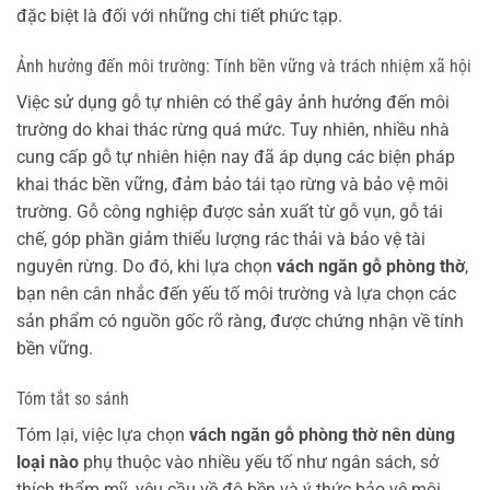
đặc biệt là đối với những chi tiết phức tạp.
Ảnh hưởng đến môi trường: Tính bền vững và trách nhiệm xã hội
Việc sử dụng gỗ tự nhiên có thể gây ảnh hưởng đến môi
trường do khai thác rừng quá mức. Tuy nhiên, nhiều nhà
cung cấp gỗ tự nhiên hiện nay đã áp dụng các biện pháp
khai thác bền vững, đảm bảo tái tạo rừng và bảo vệ môi
trường. Gỗ công nghiệp được sản xuất từ gỗ vụn, gỗ tái
chế, góp phần giảm thiểu lượng rác thải và bảo vệ tài
nguyên rừng. Do đó, khi lựa chọn
vách ngăn gỗ phòng thờ
,
bạn nên cân nhắc đến yếu tố môi trường và lựa chọn các
sản phẩm có nguồn gốc rõ ràng, được chứng nhận về tính
bền vững.
Tóm tắt so sánh
Tóm lại, việc lựa chọn
vách ngăn gỗ phòng thờ nên dùng
loại nào
phụ thuộc vào nhiều yếu tố như ngân sách, sở
thích thẩm mỹ, yêu cầu về độ bền và ý thức bảo vệ môi