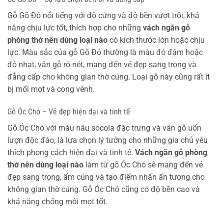
Gỗ Gõ Đỏ nổi tiếng với độ cứng và độ bền vượt trội, khả
năng chịu lực tốt, thích hợp cho những
vách ngăn gỗ
phòng thờ nên dùng loại nào
có kích thước lớn hoặc chịu
lực. Màu sắc của gỗ Gõ Đỏ thường là màu đỏ đậm hoặc
đỏ nhạt, vân gỗ rõ nét, mang đến vẻ đẹp sang trọng và
đẳng cấp cho không gian thờ cúng. Loại gỗ này cũng rất ít
bị mối mọt và cong vênh.
Gỗ Óc Chó – Vẻ đẹp hiện đại và tinh tế
Gỗ Óc Chó với màu nâu socola đặc trưng và vân gỗ uốn
lượn độc đáo, là lựa chọn lý tưởng cho những gia chủ yêu
thích phong cách hiện đại và tinh tế.
Vách ngăn gỗ phòng
thờ nên dùng loại nào
làm từ gỗ Óc Chó sẽ mang đến vẻ
đẹp sang trọng, ấm cúng và tạo điểm nhấn ấn tượng cho
không gian thờ cúng. Gỗ Óc Chó cũng có độ bền cao và
khả năng chống mối mọt tốt.