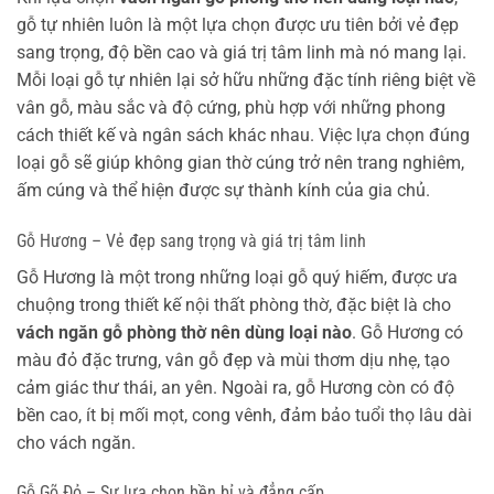
gỗ tự nhiên luôn là một lựa chọn được ưu tiên bởi vẻ đẹp
sang trọng, độ bền cao và giá trị tâm linh mà nó mang lại.
Mỗi loại gỗ tự nhiên lại sở hữu những đặc tính riêng biệt về
vân gỗ, màu sắc và độ cứng, phù hợp với những phong
cách thiết kế và ngân sách khác nhau. Việc lựa chọn đúng
loại gỗ sẽ giúp không gian thờ cúng trở nên trang nghiêm,
ấm cúng và thể hiện được sự thành kính của gia chủ.
Gỗ Hương – Vẻ đẹp sang trọng và giá trị tâm linh
Gỗ Hương là một trong những loại gỗ quý hiếm, được ưa
chuộng trong thiết kế nội thất phòng thờ, đặc biệt là cho
vách ngăn gỗ phòng thờ nên dùng loại nào
. Gỗ Hương có
màu đỏ đặc trưng, vân gỗ đẹp và mùi thơm dịu nhẹ, tạo
cảm giác thư thái, an yên. Ngoài ra, gỗ Hương còn có độ
bền cao, ít bị mối mọt, cong vênh, đảm bảo tuổi thọ lâu dài
cho vách ngăn.
Gỗ Gõ Đỏ – Sự lựa chọn bền bỉ và đẳng cấp