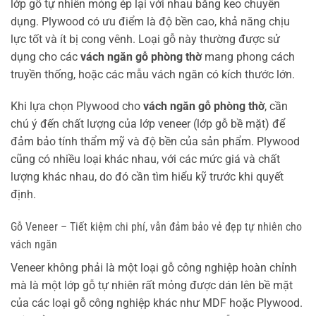
lớp gỗ tự nhiên mỏng ép lại với nhau bằng keo chuyên
dụng. Plywood có ưu điểm là độ bền cao, khả năng chịu
lực tốt và ít bị cong vênh. Loại gỗ này thường được sử
dụng cho các
vách ngăn gỗ phòng thờ
mang phong cách
truyền thống, hoặc các mẫu vách ngăn có kích thước lớn.
Khi lựa chọn Plywood cho
vách ngăn gỗ phòng thờ
, cần
chú ý đến chất lượng của lớp veneer (lớp gỗ bề mặt) để
đảm bảo tính thẩm mỹ và độ bền của sản phẩm. Plywood
cũng có nhiều loại khác nhau, với các mức giá và chất
lượng khác nhau, do đó cần tìm hiểu kỹ trước khi quyết
định.
Gỗ Veneer – Tiết kiệm chi phí, vẫn đảm bảo vẻ đẹp tự nhiên cho
vách ngăn
Veneer không phải là một loại gỗ công nghiệp hoàn chỉnh
mà là một lớp gỗ tự nhiên rất mỏng được dán lên bề mặt
của các loại gỗ công nghiệp khác như MDF hoặc Plywood.