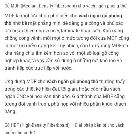
Gỗ MDF (Medium-Density Fiberboard) cho vách ngăn phòng thờ
MDF là một lựa chọn phổ biến cho
vách ngăn gỗ phòng
thờ
nhờ bề mặt phẳng mịn, dễ dàng gia công và phủ các
lớp hoàn thiện như veneer, laminate hoặc sơn. Khả năng
chống cong vênh, mối mọt ở mức tương đối của MDF cũng
là một ưu điểm đáng kể. Tuy nhiên, cần lưu ý rằng MDF có
khả năng chịu ẩm kém hơn so với một số loại gỗ công
nghiệp khác, vì vậy cần sử dụng ở những nơi khô ráo và
tránh tiếp xúc trực tiếp với nước.
Ứng dụng MDF cho
vách ngăn gỗ phòng thờ
thường thấy
trong các thiết kế hiện đại, tối giản, hoặc các mẫu vách
ngăn CNC với hoa văn tinh xảo. Giá thành của MDF cũng
tương đối cạnh tranh, phù hợp với nhiều phân khúc khách
hàng.
Gỗ HDF (High-Density Fiberboard) – Giải pháp bền bỉ cho vách
ngăn phòng thờ