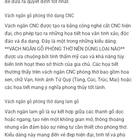
để đưa ra quyết định tốt nhất.
Vách ngăn gỗ phòng thờ dạng CNC
Vách ngăn CNC được tạo ra bằng công nghệ cắt CNC hiện
đại, cho phép tạo ra những họa tiết hoa văn tinh xảo, độc
đáo và đa dạng. Đây là một trong những kiểu dáng
**VÁCH NGĂN GỖ PHÒNG THỜ NÊN DÙNG LOẠI NÀO**
được ưa chuộng bởi tính thẩm mỹ cao và khả năng tùy
biến linh hoạt theo sở thích của gia chủ. Các họa tiết
thường thấy trên vách ngăn CNC phòng thờ bao gồm hoa
sen, chữ Vạn, hình ảnh Tứ Quý (Tùng, Cúc, Trúc, Mai) hoặc
các họa tiết mang ý nghĩa phong thủy tốt lành.
Vách ngăn gỗ phòng thờ dạng lam gỗ
Vách ngăn lam gỗ là sự kết hợp giữa các thanh gỗ dọc
hoặc ngang, tạo nên một không gian mở, thông thoáng
nhưng vẫn đảm bảo sự riêng tư cần thiết cho phòng thờ.
Kiểu dáng này mang đến vẻ đẹp hiện đại, tinh tế và phù