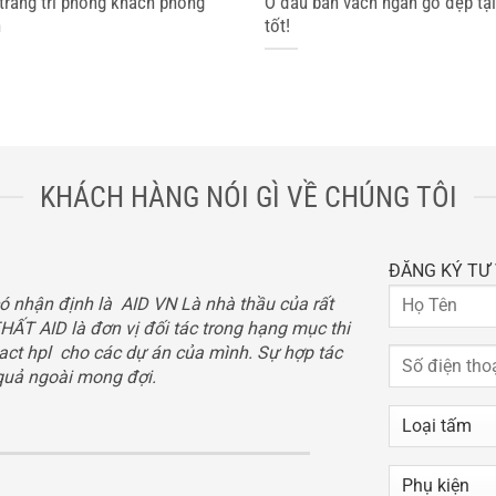
trang trí phòng khách phong
Ở đâu bán vách ngăn gỗ đẹp tạ
n
tốt!
KHÁCH HÀNG NÓI GÌ VỀ CHÚNG TÔI
ĐĂNG KÝ TƯ 
ó nhận định là AID VN Là nhà thầu của rất
THẤT AID là đơn vị đối tác trong hạng mục thi
ct hpl cho các dự án của mình. Sự hợp tác
quả ngoài mong đợi.