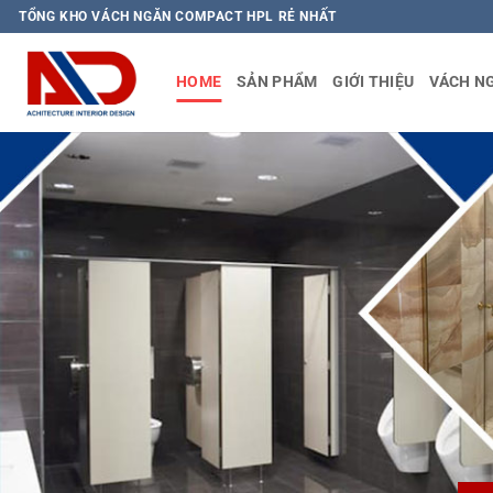
Bỏ
TỔNG KHO VÁCH NGĂN COMPACT HPL RẺ NHẤT
qua
nội
HOME
SẢN PHẨM
GIỚI THIỆU
VÁCH N
dung