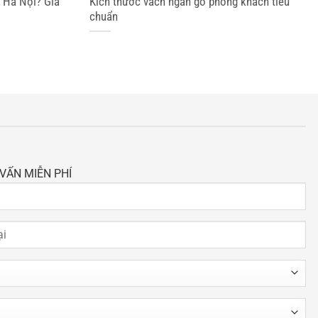
i Hà Nội? Giá
Kích thước vách ngăn gỗ phòng khách tiêu
chuẩn
VẤN MIỄN PHÍ