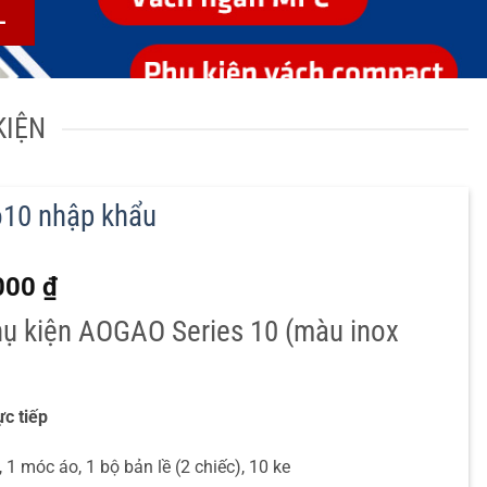
L
KIỆN
o10 nhập khẩu
Giá
000
₫
hiện
phụ kiện AOGAO Series 10 (màu inox
tại
.000 ₫.
là:
950.000 ₫.
c tiếp
 1 móc áo, 1 bộ bản lề (2 chiếc), 10 ke