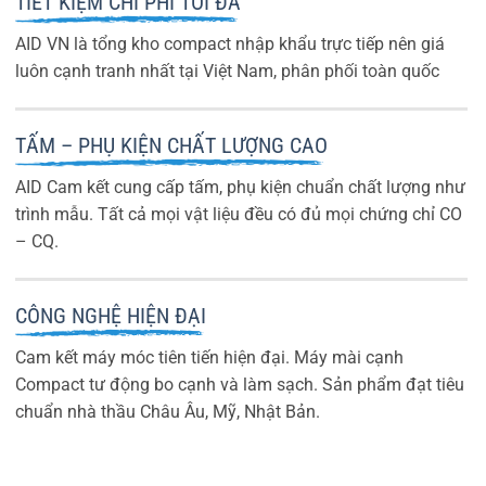
TIẾT KIỆM CHI PHÍ TỐI ĐA
AID VN là tổng kho compact nhập khẩu trực tiếp nên giá
luôn cạnh tranh nhất tại Việt Nam, phân phối toàn quốc
TẤM – PHỤ KIỆN CHẤT LƯỢNG CAO
AID Cam kết cung cấp tấm, phụ kiện chuẩn chất lượng như
trình mẫu. Tất cả mọi vật liệu đều có đủ mọi chứng chỉ CO
– CQ.
CÔNG NGHỆ HIỆN ĐẠI
Cam kết máy móc tiên tiến hiện đại. Máy mài cạnh
Compact tư động bo cạnh và làm sạch. Sản phẩm đạt tiêu
chuẩn nhà thầu Châu Âu, Mỹ, Nhật Bản.