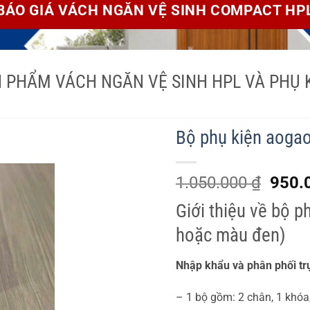
BÁO GIÁ VÁCH NGĂN VỆ SINH COMPACT HP
 PHẨM VÁCH NGĂN VỆ SINH HPL VÀ PHỤ 
Bộ phụ kiện aoga
Giá
1.050.000
₫
950.
gốc
Giới thiệu về bộ 
là:
1.050
hoặc màu đen)
Nhập khẩu và phân phối trự
– 1 bộ gồm: 2 chân, 1 khóa,