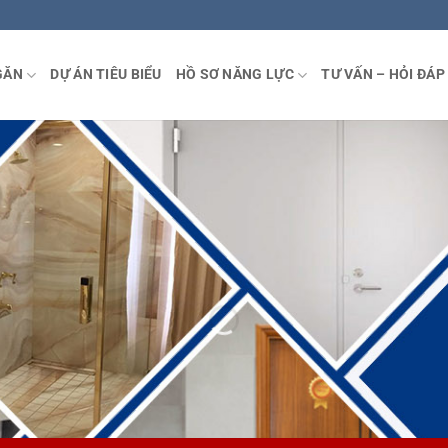
GĂN
DỰ ÁN TIÊU BIỂU
HỒ SƠ NĂNG LỰC
TƯ VẤN – HỎI ĐÁP