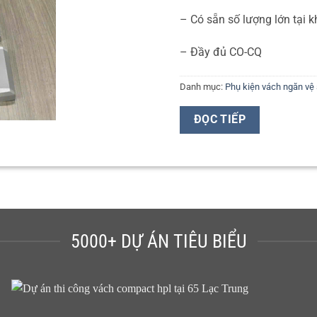
– Có sẵn số lượng lớn tại k
– Đầy đủ CO-CQ
Danh mục:
Phụ kiện vách ngăn vệ 
ĐỌC TIẾP
5000+ DỰ ÁN TIÊU BIỂU