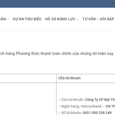
GĂN
DỰ ÁN TIÊU BIỂU
HỒ SƠ NĂNG LỰC
TƯ VẤN – HỎI ĐÁP
ách hàng Phương thức thanh toán chính của chúng tôi hiện nay
Chủ tài khoản
– Chủ tài khoản:
Công Ty CP Nội Th
– Ngân hàng: Vietcombank –
CN T
– Số tài khoản:
0451 000 258 249