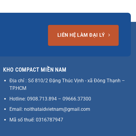
LIÊN HỆ LÀM ĐẠI LÝ
KHO COMPACT MIỀN NAM
Địa chỉ : Số 810/2 Đặng Thúc Vịnh - xã Đông Thạnh –
TP.HCM
Hotline: 0908.713.894 – 09666.37300
Email: noithataidvietnam@gmail.com
Mã số thuế: 0316787947