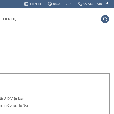
LIÊN HỆ
08:00 - 17:00
0973322730
LIÊN HỆ
ất AID Việt Nam
hành Công
, Hà Nội