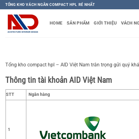
Bỏ
TỔNG KHO VÁCH NGĂN COMPACT HPL RẺ NHẤT
qua
nội
HOME
SẢN PHẨM
GIỚI THIỆU
VÁCH N
dung
Tổng kho compact hpl – AID Việt Nam trân trọng gửi quý kh
Thông tin tài khoản AID Việt Nam
STT
Ngân hàng
1