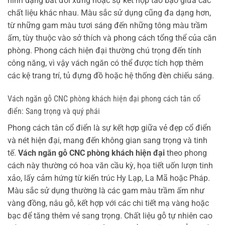
hình dạng bất đối xứng hoặc sự kết hợp táo bạo giữa các
chất liệu khác nhau. Màu sắc sử dụng cũng đa dạng hơn,
từ những gam màu tươi sáng đến những tông màu trầm
ấm, tùy thuộc vào sở thích và phong cách tổng thể của căn
phòng. Phong cách hiện đại thường chú trọng đến tính
công năng, vì vậy vách ngăn có thể được tích hợp thêm
các kệ trang trí, tủ đựng đồ hoặc hệ thống đèn chiếu sáng.
Vách ngăn gỗ CNC phòng khách hiện đại phong cách tân cổ
điển: Sang trọng và quý phái
Phong cách tân cổ điển là sự kết hợp giữa vẻ đẹp cổ điển
và nét hiện đại, mang đến không gian sang trọng và tinh
tế.
Vách ngăn gỗ CNC phòng khách hiện đại
theo phong
cách này thường có hoa văn cầu kỳ, họa tiết uốn lượn tinh
xảo, lấy cảm hứng từ kiến trúc Hy Lạp, La Mã hoặc Pháp.
Màu sắc sử dụng thường là các gam màu trầm ấm như
vàng đồng, nâu gỗ, kết hợp với các chi tiết mạ vàng hoặc
bạc để tăng thêm vẻ sang trọng. Chất liệu gỗ tự nhiên cao