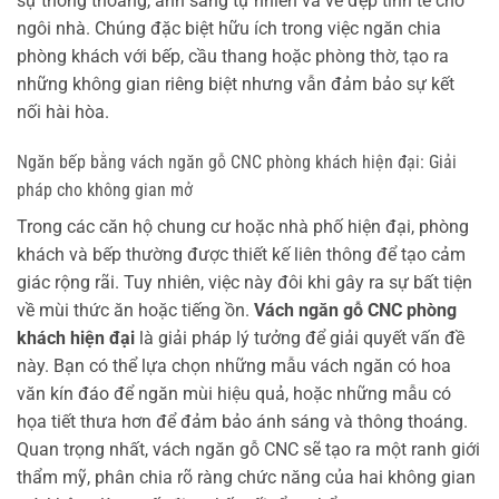
sự thông thoáng, ánh sáng tự nhiên và vẻ đẹp tinh tế cho
ngôi nhà. Chúng đặc biệt hữu ích trong việc ngăn chia
phòng khách với bếp, cầu thang hoặc phòng thờ, tạo ra
những không gian riêng biệt nhưng vẫn đảm bảo sự kết
nối hài hòa.
Ngăn bếp bằng vách ngăn gỗ CNC phòng khách hiện đại: Giải
pháp cho không gian mở
Trong các căn hộ chung cư hoặc nhà phố hiện đại, phòng
khách và bếp thường được thiết kế liên thông để tạo cảm
giác rộng rãi. Tuy nhiên, việc này đôi khi gây ra sự bất tiện
về mùi thức ăn hoặc tiếng ồn.
Vách ngăn gỗ CNC phòng
khách hiện đại
là giải pháp lý tưởng để giải quyết vấn đề
này. Bạn có thể lựa chọn những mẫu vách ngăn có hoa
văn kín đáo để ngăn mùi hiệu quả, hoặc những mẫu có
họa tiết thưa hơn để đảm bảo ánh sáng và thông thoáng.
Quan trọng nhất, vách ngăn gỗ CNC sẽ tạo ra một ranh giới
thẩm mỹ, phân chia rõ ràng chức năng của hai không gian