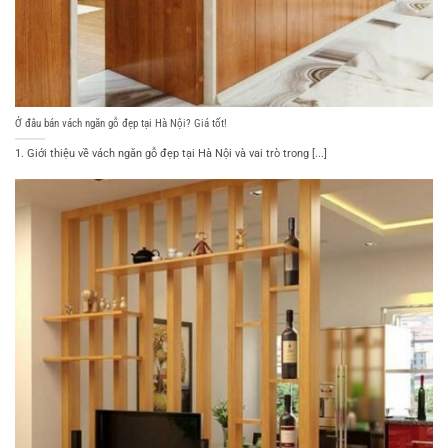
Ở đâu bán vách ngăn gỗ đẹp tại Hà Nội? Giá tốt!
1. Giới thiệu về vách ngăn gỗ đẹp tại Hà Nội và vai trò trong [...]