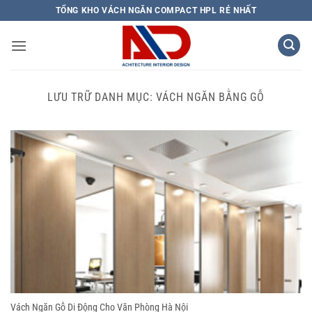
Bỏ
TỔNG KHO VÁCH NGĂN COMPACT HPL RẺ NHẤT
qua
nội
dung
LƯU TRỮ DANH MỤC:
VÁCH NGĂN BẰNG GỖ
Vách Ngăn Gỗ Di Động Cho Văn Phòng Hà Nội