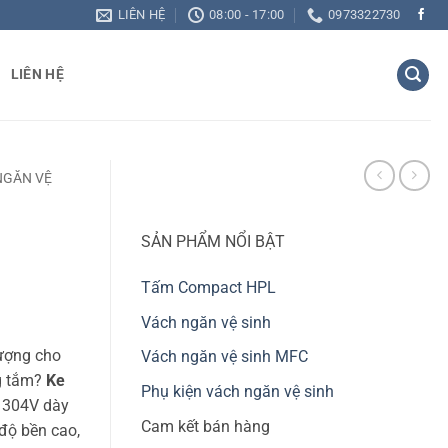
LIÊN HỆ
08:00 - 17:00
0973322730
LIÊN HỆ
NGĂN VỆ
SẢN PHẨM NỔI BẬT
Tấm Compact HPL
Vách ngăn vệ sinh
n
lượng cho
Vách ngăn vệ sinh MFC
g tắm?
Ke
Phụ kiện vách ngăn vệ sinh
 304V dày
00 ₫.
Cam kết bán hàng
ộ bền cao,