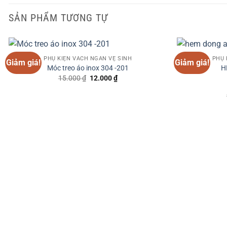
SẢN PHẨM TƯƠNG TỰ
+
+
PHỤ KIỆN VÁCH NGĂN VỆ SINH
PHỤ 
Giảm giá!
Giảm giá!
Móc treo áo inox 304 -201
H
Giá
Giá
15.000
₫
12.000
₫
gốc
hiện
là:
tại
15.000 ₫.
là:
12.000 ₫.