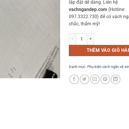
lắp đặt dễ dàng. Liên hệ
vachngandep.com
(Hotline:
097.3322.730) để có vách n
chắc, thẩm mỹ!
Ke góc 304V - AID số lượng
THÊM VÀO GIỎ HÀ
Danh mục:
Phụ kiện vách ngăn vệ si