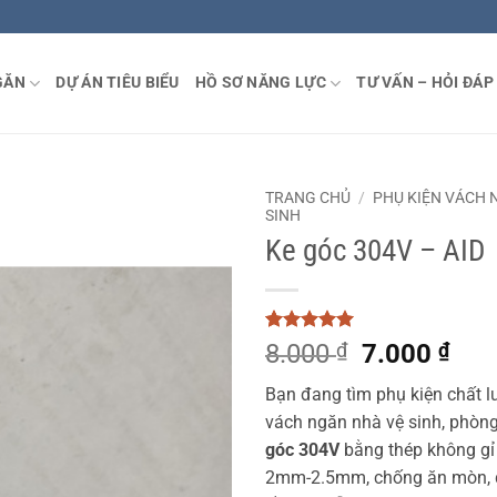
GĂN
DỰ ÁN TIÊU BIỂU
HỒ SƠ NĂNG LỰC
TƯ VẤN – HỎI ĐÁP
TRANG CHỦ
/
PHỤ KIỆN VÁCH 
SINH
Ke góc 304V – AID
5
1
trên 5
Giá
Giá
8.000
₫
7.000
₫
dựa trên
gốc
hiệ
đánh giá
Bạn đang tìm phụ kiện chất 
là:
tại
vách ngăn nhà vệ sinh, phòn
8.000 ₫.
là:
góc 304V
bằng thép không gỉ
7.0
2mm-2.5mm, chống ăn mòn, đ