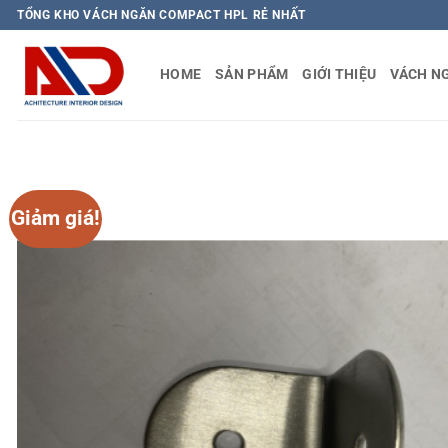
Bỏ
TỔNG KHO VÁCH NGĂN COMPACT HPL RẺ NHẤT
qua
nội
HOME
SẢN PHẨM
GIỚI THIỆU
VÁCH N
dung
Giảm giá!