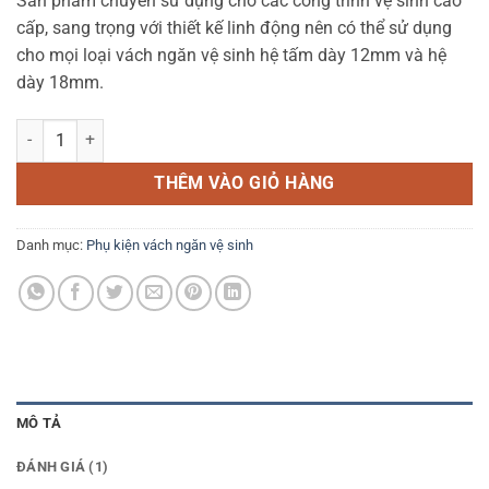
Sản phẩm chuyên sử dụng cho các công trình vệ sinh cao
là:
tại
cấp, sang trọng với thiết kế linh động nên có thể sử dụng
95.000 ₫.
là:
cho mọi loại vách ngăn vệ sinh hệ tấm dày 12mm và hệ
90.000 ₫.
dày 18mm.
BẢN LỀ 304V - AID số lượng
THÊM VÀO GIỎ HÀNG
Danh mục:
Phụ kiện vách ngăn vệ sinh
MÔ TẢ
ĐÁNH GIÁ (1)