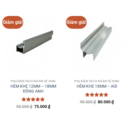
Giảm giá!
Giảm giá!
PHỤ KIỆN VÁCH NGĂN VỆ SINH
PHỤ KIỆN VÁCH NGĂN VỆ SINH
HÈM KHE 12MM – 18MM
HÈM KHE 18MM – AID
ĐÔNG ANH
Được xếp
Giá
Giá
90.000
₫
80.000
₫
gốc
hiện
hạng
5
5
Được xếp
Giá
Giá
90.000
₫
75.000
₫
là:
tại
gốc
hiện
sao
hạng
5
5
90.000 ₫.
là:
là:
tại
sao
80.000 ₫
90.000 ₫.
là:
75.000 ₫.