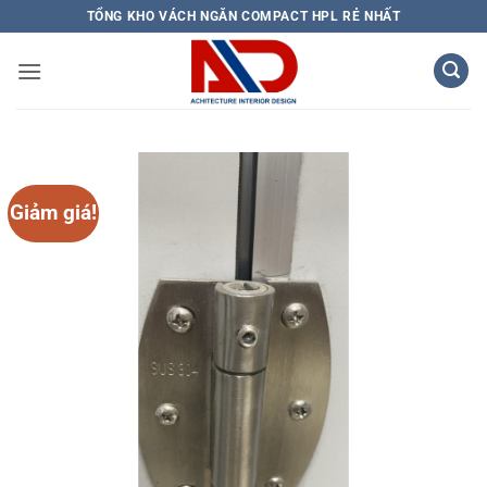
Bỏ
TỔNG KHO VÁCH NGĂN COMPACT HPL RẺ NHẤT
qua
nội
dung
Giảm giá!