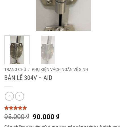
TRANG CHỦ
/
PHỤ KIỆN VÁCH NGĂN VỆ SINH
BẢN LỀ 304V – AID
5
1
trên 5
Giá
Giá
95.000
₫
90.000
₫
dựa trên
gốc
hiện
đánh giá