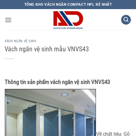
Bỏ
TỔNG KHO VÁCH NGĂN COMPACT HPL RẺ NHẤT
qua
nội
dung
VÁCH NGĂN VỆ SINH
Vách ngăn vệ sinh mẫu VNVS43
Thông tin sản phẩm vách ngăn vệ sinh VNVS43
Về chất liệu: Gỗ