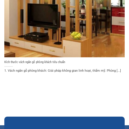
Kích thước vách ngăn gỗ phòng khách tiêu chuẩn
1. Vách ngăn gỗ phòng khách: Giải pháp không gian linh hoạt, thẩm mỹ. Phòng [...]