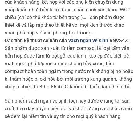
của khách hàng, kết hợp với các phụ kiện chuyên dụng
nhập khẩu như: bản lề tự đóng, chân cách sàn, khoá WC 1
chiều (chỉ có thể khóa từ bên trong )….. sản phẩm được
thiết kế và lắp ráp theo thiết kế với mọi kích thước khác
nhau phù hợp với văn phòng, hội trường…
Đặc tính kỹ thuật cơ bản của
vách ngăn vệ sinh
VNVS43:
Sản phẩm được sản xuất từ tấm compact là loại tấm ván
hỗn hợp đuợc làm từ bột gỗ, cao lanh, keo ép đặc biệt, bề
mặt ngoài phủ lớp melamine chống trầy xước, tấm
compact hoàn toàn ngâm trong nước mà không bị nở hoặc
bị thấm hoặc bị oxi hóa bởi môi trường xung quanh, không
cháy ở nhiệt độ 80 – 85 độ C, không bị biến dạng hình thù.
Sản phẩm vách ngăn vệ sịnh loại này được chúng tôi sản
xuất theo dây truyền hiện đại và chất lượng cao chắc chắn
sẽ đem lại niềm tin và uy tín cho mọi quý khách hàng.