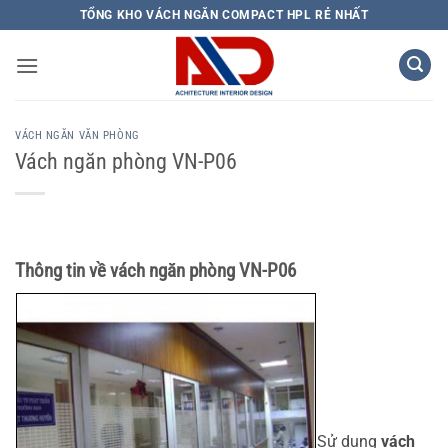
Bỏ
TỔNG KHO VÁCH NGĂN COMPACT HPL RẺ NHẤT
qua
nội
dung
VÁCH NGĂN VĂN PHÒNG
Vách ngăn phòng VN-P06
Thông tin về vách ngăn phòng VN-P06
Sử dụng
vách