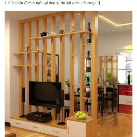
1. Giới thiệu về vách ngăn gỗ đẹp tại Hà Nội và vai trò trong [...]