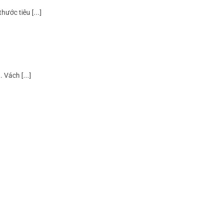
ước tiêu [...]
 Vách [...]