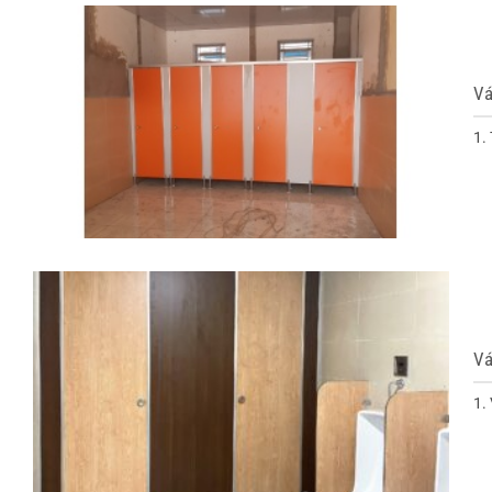
Vá
1.
Vá
1.