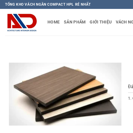
Bỏ
TỔNG KHO VÁCH NGĂN COMPACT HPL RẺ NHẤT
qua
nội
HOME
SẢN PHẨM
GIỚI THIỆU
VÁCH N
dung
Đá
1.