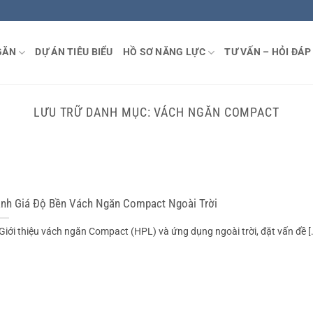
GĂN
DỰ ÁN TIÊU BIỂU
HỒ SƠ NĂNG LỰC
TƯ VẤN – HỎI ĐÁP
LƯU TRỮ DANH MỤC:
VÁCH NGĂN COMPACT
nh Giá Độ Bền Vách Ngăn Compact Ngoài Trời
 Giới thiệu vách ngăn Compact (HPL) và ứng dụng ngoài trời, đặt vấn đề [.