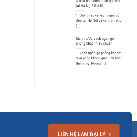
Ở đâu bán vách ngăn gỗ đẹp
tại Hà Nội? Giá tốt!
1. Giới thiệu về vách ngăn gỗ
đẹp tại Hà Nội và vai trò trong
[...]
Kích thước vách ngăn gỗ
phòng khách tiêu chuẩn
1. Vách ngăn gỗ phòng khách:
Giải pháp không gian linh hoạt,
thẩm mỹ. Phòng [...]
LIÊN HỆ LÀM ĐẠI LÝ