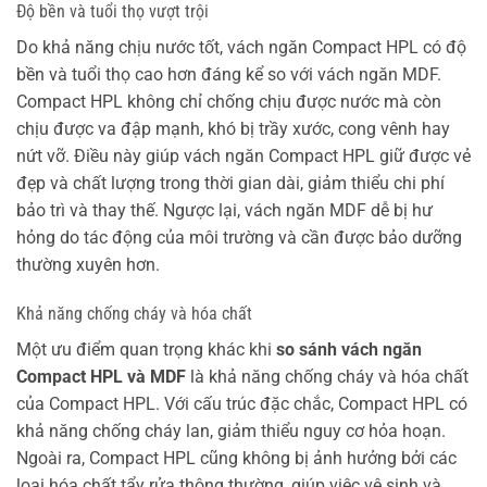
Độ bền và tuổi thọ vượt trội
Do khả năng chịu nước tốt, vách ngăn Compact HPL có độ
bền và tuổi thọ cao hơn đáng kể so với vách ngăn MDF.
Compact HPL không chỉ chống chịu được nước mà còn
chịu được va đập mạnh, khó bị trầy xước, cong vênh hay
nứt vỡ. Điều này giúp vách ngăn Compact HPL giữ được vẻ
đẹp và chất lượng trong thời gian dài, giảm thiểu chi phí
bảo trì và thay thế. Ngược lại, vách ngăn MDF dễ bị hư
hỏng do tác động của môi trường và cần được bảo dưỡng
thường xuyên hơn.
Khả năng chống cháy và hóa chất
Một ưu điểm quan trọng khác khi
so sánh vách ngăn
Compact HPL và MDF
là khả năng chống cháy và hóa chất
của Compact HPL. Với cấu trúc đặc chắc, Compact HPL có
khả năng chống cháy lan, giảm thiểu nguy cơ hỏa hoạn.
Ngoài ra, Compact HPL cũng không bị ảnh hưởng bởi các
loại hóa chất tẩy rửa thông thường, giúp việc vệ sinh và