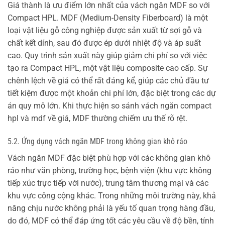
Giá thành là ưu điểm lớn nhất của vách ngăn MDF so với
Compact HPL. MDF (Medium-Density Fiberboard) là một
loại vật liệu gỗ công nghiệp được sản xuất từ sợi gỗ và
chất kết dính, sau đó được ép dưới nhiệt độ và áp suất
cao. Quy trình sản xuất này giúp giảm chi phí so với việc
tạo ra Compact HPL, một vật liệu composite cao cấp. Sự
chênh lệch về giá có thể rất đáng kể, giúp các chủ đầu tư
tiết kiệm được một khoản chi phí lớn, đặc biệt trong các dự
án quy mô lớn. Khi thực hiện so sánh vách ngăn compact
hpl và mdf về giá, MDF thường chiếm ưu thế rõ rệt.
5.2. Ứng dụng vách ngăn MDF trong không gian khô ráo
Vách ngăn MDF đặc biệt phù hợp với các không gian khô
ráo như văn phòng, trường học, bệnh viện (khu vực không
tiếp xúc trực tiếp với nước), trung tâm thương mại và các
khu vực công cộng khác. Trong những môi trường này, khả
năng chịu nước không phải là yếu tố quan trọng hàng đầu,
do đó, MDF có thể đáp ứng tốt các yêu cầu về độ bền, tính