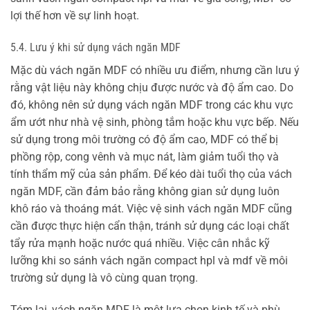
lợi thế hơn về sự linh hoạt.
5.4. Lưu ý khi sử dụng vách ngăn MDF
Mặc dù vách ngăn MDF có nhiều ưu điểm, nhưng cần lưu ý
rằng vật liệu này không chịu được nước và độ ẩm cao. Do
đó, không nên sử dụng vách ngăn MDF trong các khu vực
ẩm ướt như nhà vệ sinh, phòng tắm hoặc khu vực bếp. Nếu
sử dụng trong môi trường có độ ẩm cao, MDF có thể bị
phồng rộp, cong vênh và mục nát, làm giảm tuổi thọ và
tính thẩm mỹ của sản phẩm. Để kéo dài tuổi thọ của vách
ngăn MDF, cần đảm bảo rằng không gian sử dụng luôn
khô ráo và thoáng mát. Việc vệ sinh vách ngăn MDF cũng
cần được thực hiện cẩn thận, tránh sử dụng các loại chất
tẩy rửa mạnh hoặc nước quá nhiều. Việc cân nhắc kỹ
lưỡng khi so sánh vách ngăn compact hpl và mdf về môi
trường sử dụng là vô cùng quan trọng.
Tóm lại, vách ngăn MDF là một lựa chọn kinh tế và phù