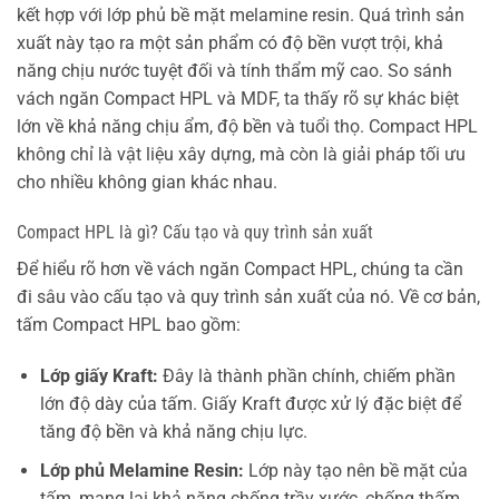
kết hợp với lớp phủ bề mặt melamine resin. Quá trình sản
xuất này tạo ra một sản phẩm có độ bền vượt trội, khả
năng chịu nước tuyệt đối và tính thẩm mỹ cao. So sánh
vách ngăn Compact HPL và MDF, ta thấy rõ sự khác biệt
lớn về khả năng chịu ẩm, độ bền và tuổi thọ. Compact HPL
không chỉ là vật liệu xây dựng, mà còn là giải pháp tối ưu
cho nhiều không gian khác nhau.
Compact HPL là gì? Cấu tạo và quy trình sản xuất
Để hiểu rõ hơn về vách ngăn Compact HPL, chúng ta cần
đi sâu vào cấu tạo và quy trình sản xuất của nó. Về cơ bản,
tấm Compact HPL bao gồm:
Lớp giấy Kraft:
Đây là thành phần chính, chiếm phần
lớn độ dày của tấm. Giấy Kraft được xử lý đặc biệt để
tăng độ bền và khả năng chịu lực.
Lớp phủ Melamine Resin:
Lớp này tạo nên bề mặt của
tấm, mang lại khả năng chống trầy xước, chống thấm