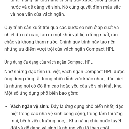
nước và dễ dàng vệ sinh. Nó cũng quyết định màu sắc
và hoa văn của vách ngăn.
Quy trình sản xuất trải qua các bước ép nén ở áp suất và
nhiệt độ cực cao, tạo ra một khối vật liệu đồng nhất, rắn
chắc và không thấm nước. Chính quy trình này tạo nên
những ưu điểm vượt trội của vách ngăn Compact HPL.
Ứng dụng đa dạng của vách ngăn Compact HPL
Nhờ những đặc tính ưu việt, vách ngăn Compact HPL được
ứng dụng rộng rãi trong nhiều lĩnh vực khác nhau, đặc biệt
là những nơi có độ ẩm cao hoặc yêu cầu vệ sinh khắt khe.
Một số ứng dụng phổ biến bao gồm:
Vách ngăn vệ sinh:
Đây là ứng dụng phổ biến nhất, đặc
biệt trong các nhà vệ sinh công cộng, trung tâm thương
mại, bệnh viện, trường học,… Khả năng chịu nước tuyệt
đối và dễ dàng vệ sinh là những yếu tố then chốt.