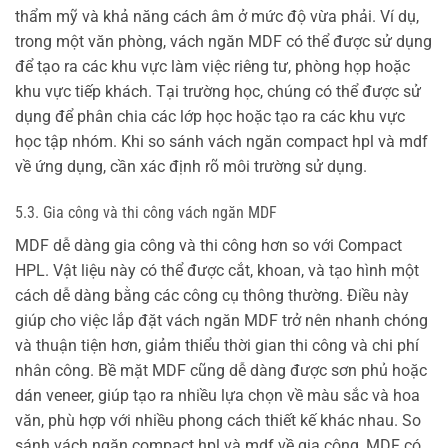
thẩm mỹ và khả năng cách âm ở mức độ vừa phải. Ví dụ,
trong một văn phòng, vách ngăn MDF có thể được sử dụng
để tạo ra các khu vực làm việc riêng tư, phòng họp hoặc
khu vực tiếp khách. Tại trường học, chúng có thể được sử
dụng để phân chia các lớp học hoặc tạo ra các khu vực
học tập nhóm. Khi so sánh vách ngăn compact hpl và mdf
về ứng dụng, cần xác định rõ môi trường sử dụng.
5.3. Gia công và thi công vách ngăn MDF
MDF dễ dàng gia công và thi công hơn so với Compact
HPL. Vật liệu này có thể được cắt, khoan, và tạo hình một
cách dễ dàng bằng các công cụ thông thường. Điều này
giúp cho việc lắp đặt vách ngăn MDF trở nên nhanh chóng
và thuận tiện hơn, giảm thiểu thời gian thi công và chi phí
nhân công. Bề mặt MDF cũng dễ dàng được sơn phủ hoặc
dán veneer, giúp tạo ra nhiều lựa chọn về màu sắc và hoa
văn, phù hợp với nhiều phong cách thiết kế khác nhau. So
sánh vách ngăn compact hpl và mdf về gia công, MDF có