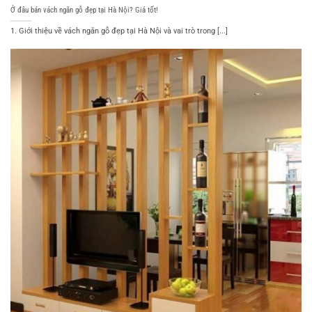
Ở đâu bán vách ngăn gỗ đẹp tại Hà Nội? Giá tốt!
1. Giới thiệu về vách ngăn gỗ đẹp tại Hà Nội và vai trò trong [...]