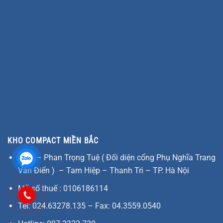
KHO COMPACT MIỀN BẮC
KM2 – Phan Trọng Tuệ ( Đối diện cổng Phụ Nghĩa Trang
Văn Điển ) – Tam Hiệp – Thanh Trì – TP. Hà Nội
Mã số thuế : 0106186114
Tel: 024.63278.135 – Fax: 04.3559.0540