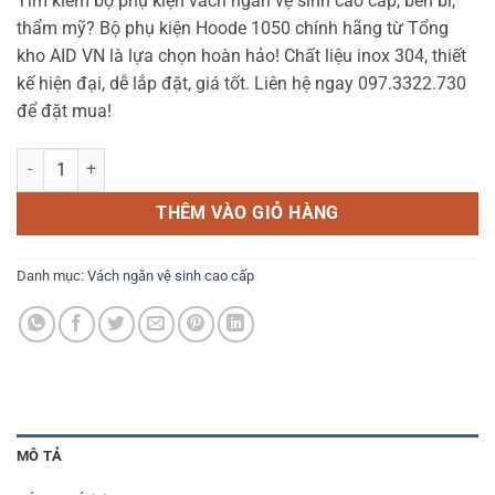
Tìm kiếm bộ phụ kiện vách ngăn vệ sinh cao cấp, bền bỉ,
là:
tại
thẩm mỹ? Bộ phụ kiện Hoode 1050 chính hãng từ Tổng
1.200.000 ₫.
là:
kho AID VN là lựa chọn hoàn hảo! Chất liệu inox 304, thiết
1.100.000 ₫.
kế hiện đại, dễ lắp đặt, giá tốt. Liên hệ ngay 097.3322.730
để đặt mua!
Bộ phụ kiện Hoode 1050 - HD1050 số lượng
THÊM VÀO GIỎ HÀNG
Danh mục:
Vách ngăn vệ sinh cao cấp
MÔ TẢ