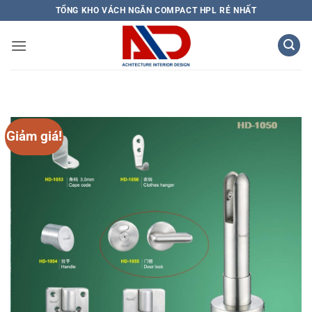
Bỏ
TỔNG KHO VÁCH NGĂN COMPACT HPL RẺ NHẤT
qua
nội
dung
Giảm giá!