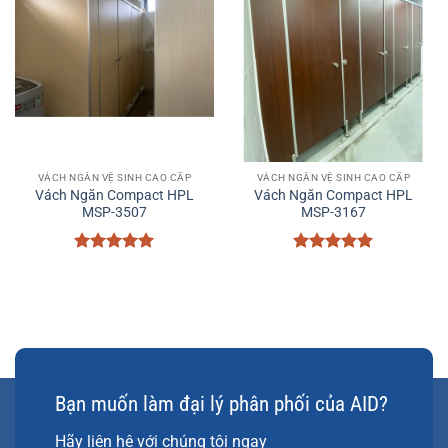
VÁCH NGĂN VỆ SINH CAO CẤP
VÁCH NGĂN VỆ SINH CAO CẤP
Vách Ngăn Compact HPL
Vách Ngăn Compact HPL
MSP-3507
MSP-3167
Được xếp
Được xếp
hạng
5
5
hạng
5
5
sao
sao
Bạn muốn làm đại lý phân phối của AID?
Hãy liên hệ với chúng tôi ngay