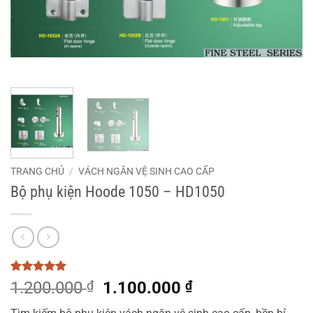
TRANG CHỦ
/
VÁCH NGĂN VỆ SINH CAO CẤP
Bộ phụ kiện Hoode 1050 – HD1050
5
2
trên 5
Giá
Giá
1.200.000
₫
1.100.000
₫
dựa trên
gốc
hiện
đánh giá