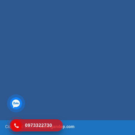
0973322730
Copyright 2026 ©
vachngandep.com