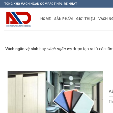
Bỏ
TỔNG KHO VÁCH NGĂN COMPACT HPL RẺ NHẤT
qua
nội
HOME
SẢN PHẨM
GIỚI THIỆU
VÁCH N
dung
Vách ngăn vệ sinh
hay
vách ngăn wc
được tạo ra từ các tấm
Vá
Th