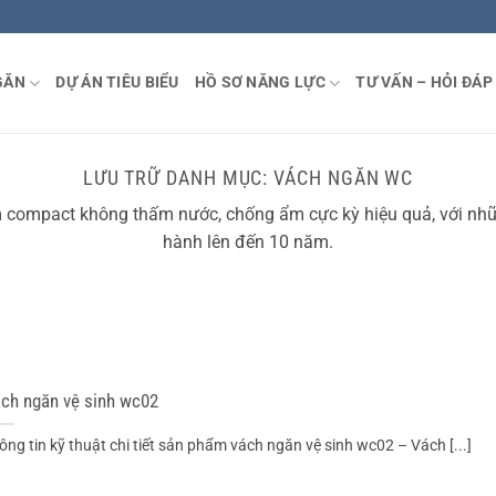
GĂN
DỰ ÁN TIÊU BIỂU
HỒ SƠ NĂNG LỰC
TƯ VẤN – HỎI ĐÁP
LƯU TRỮ DANH MỤC:
VÁCH NGĂN WC
 compact không thấm nước, chống ẩm cực kỳ hiệu quả, với nhữn
hành lên đến 10 năm.
ch ngăn vệ sinh wc02
ông tin kỹ thuật chi tiết sản phẩm vách ngăn vệ sinh wc02 – Vách [...]