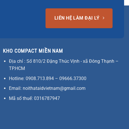
LIÊN HỆ LÀM ĐẠI LÝ
KHO COMPACT MIỀN NAM
Địa chỉ : Số 810/2 Đặng Thúc Vịnh - xã Đông Thạnh –
TP.HCM
Hotline: 0908.713.894 – 09666.37300
Email: noithataidvietnam@gmail.com
Mã số thuế: 0316787947