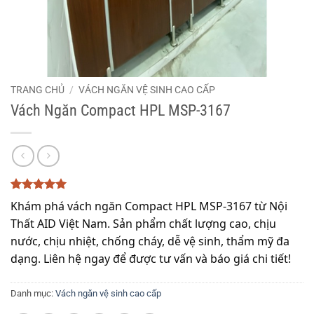
TRANG CHỦ
/
VÁCH NGĂN VỆ SINH CAO CẤP
Vách Ngăn Compact HPL MSP-3167
5
3
trên 5
Khám phá vách ngăn Compact HPL MSP-3167 từ Nội 
dựa trên
Thất AID Việt Nam. Sản phẩm chất lượng cao, chịu 
đánh giá
nước, chịu nhiệt, chống cháy, dễ vệ sinh, thẩm mỹ đa 
dạng. Liên hệ ngay để được tư vấn và báo giá chi tiết!
Danh mục:
Vách ngăn vệ sinh cao cấp