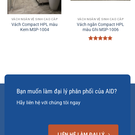
VÁCH NGĂN VỆ SINH CAO CẤP
VÁCH NGĂN VỆ SINH CAO CẤP
Vách Compact HPL màu
Vách ngăn Compact HPL
Kem MSP-1004
màu Ghi MSP-1006
Được xếp
hạng
5
5
sao
Bạn muốn làm đại lý phân phối của AID?
Hãy liên hệ với chúng tôi ngay
LIÊN HỆ LÀM ĐẠI LÝ