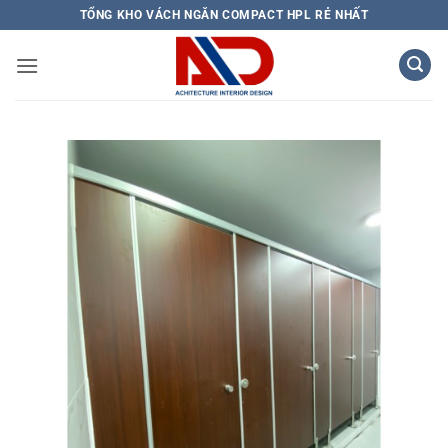
Bỏ
TỔNG KHO VÁCH NGĂN COMPACT HPL RẺ NHẤT
qua
nội
dung