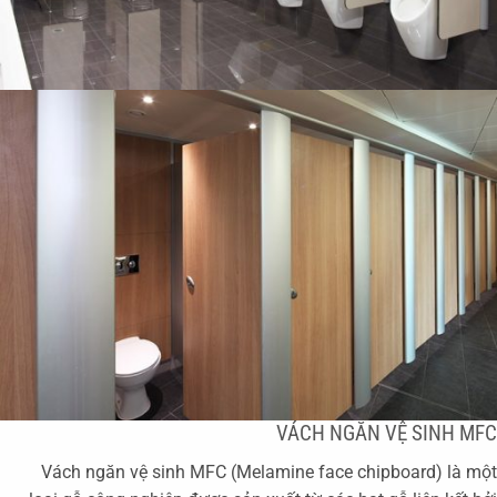
VÁCH NGĂN VỆ SINH MFC
Vách ngăn vệ sinh MFC (Melamine face chipboard) là một