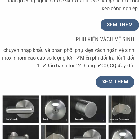
loại gỗ công nghiệp được sản xuất từ các hạt gỗ liên kết bởi
keo công nghiệp.
XEM THÊM
PHỤ KIỆN VÁCH VỆ SINH
chuyên nhập khẩu và phân phối phụ kiện vách ngăn vệ sinh
inox, nhôm cao cấp số lượng lớn. ✔Miễn phí đổi trả, lỗi 1 đổi
1. ✔Bảo hành tới 12 tháng. ✔CO, CQ đầy đủ.
XEM THÊM